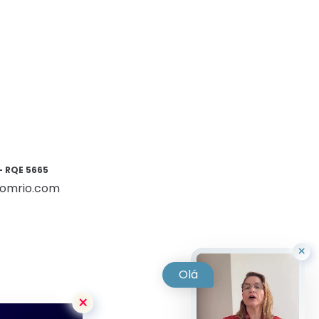
– RQE 5665
romrio.com
Olá
×